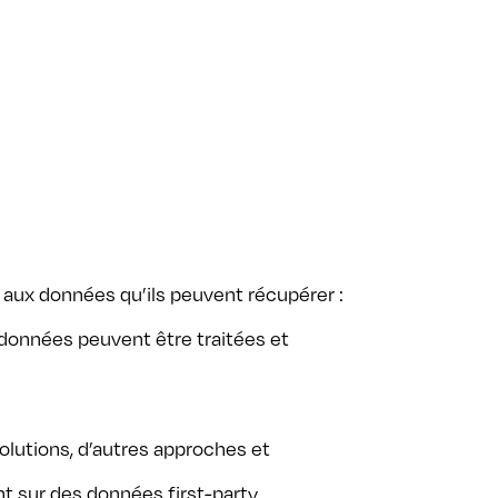
û aux données qu’ils peuvent récupérer :
 données peuvent être traitées et
solutions, d’autres approches et
t sur des données first-party.